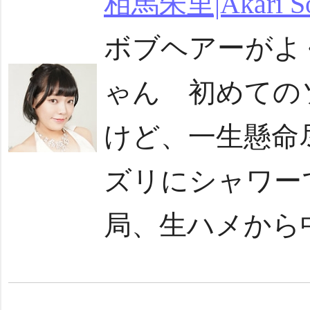
相馬朱里|Akari S
ボブヘアーがよ
ゃん 初めての
けど、一生懸命
ズリにシャワー
局、生ハメから中