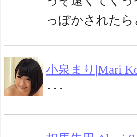
っそ遠くてくっ
っぽかされたらど
小泉まり|Mari Ko
･･･