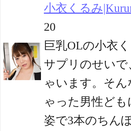
小衣くるみ|Kurumi
20
巨乳OLの小衣
サプリのせいで
ゃいます。そん
ゃった男性ども
姿で3本のちんぽ